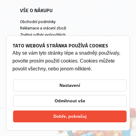
VŠE O NÁKUPU
Obchodní podmínky
Reklamace a vrácení zboží
Zpětný odběr vysloužilých
elektrozařízení
TATO WEBOVÁ STRÁNKA POUŽÍVÁ COOKIES
Prodejna a osobní odběr
Aby se vám tyto stránky lépe a snadněji používaly,
povolte prosím použití cookies. Cookies můžete
INFORMACE
povolit všechny, nebo jenom některé.
Výkup tonerů
Soukromí a cookies
Nastavení
Kontakty
Změnit nastavení cookies
Odmítnout vše
Dobře, pokračuj
2026 © Tonery Olomouc - Tonery do tiskáren
vytvořil