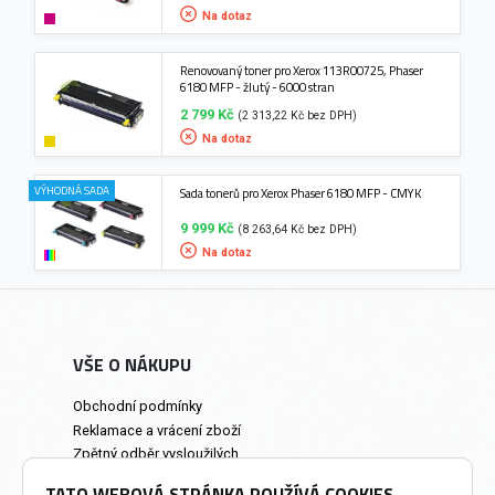
Na dotaz
Renovovaný toner pro Xerox 113R00725, Phaser
6180 MFP - žlutý - 6000 stran
2 799 Kč
(2 313,22 Kč bez DPH)
Na dotaz
VÝHODNÁ SADA
Sada tonerů pro Xerox Phaser 6180 MFP - CMYK
9 999 Kč
(8 263,64 Kč bez DPH)
Na dotaz
VŠE O NÁKUPU
Obchodní podmínky
Reklamace a vrácení zboží
Zpětný odběr vysloužilých
elektrozařízení
TATO WEBOVÁ STRÁNKA POUŽÍVÁ COOKIES