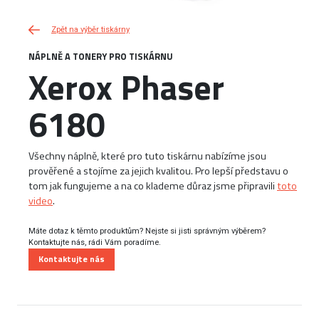
Zpět na výběr tiskárny
NÁPLNĚ A TONERY PRO TISKÁRNU
Xerox Phaser
6180
Všechny náplně, které pro tuto tiskárnu nabízíme jsou
prověřené a stojíme za jejich kvalitou. Pro lepší představu o
tom jak fungujeme a na co klademe důraz jsme připravili
toto
video
.
Máte dotaz k těmto produktům? Nejste si jisti správným výběrem?
Kontaktujte nás, rádi Vám poradíme.
Kontaktujte nás