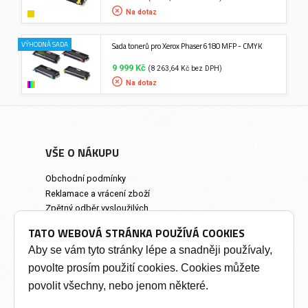
Na dotaz
VÝHODNÁ SADA
Sada tonerů pro Xerox Phaser 6180 MFP - CMYK
9 999 Kč
(8 263,64 Kč bez DPH)
Na dotaz
VŠE O NÁKUPU
Obchodní podmínky
Reklamace a vrácení zboží
Zpětný odběr vysloužilých
elektrozařízení
TATO WEBOVÁ STRÁNKA POUŽÍVÁ COOKIES
Prodejna a osobní odběr
Aby se vám tyto stránky lépe a snadněji používaly,
povolte prosím použití cookies. Cookies můžete
INFORMACE
povolit všechny, nebo jenom některé.
Výkup tonerů