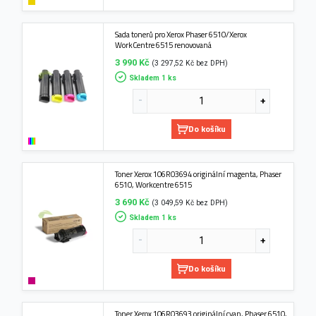
Sada tonerů pro Xerox Phaser 6510/Xerox
WorkCentre 6515 renovovaná
3 990 Kč
(3 297,52 Kč bez DPH)
Skladem 1 ks
Do košíku
Toner Xerox 106R03694 originální magenta, Phaser
6510, Workcentre 6515
3 690 Kč
(3 049,59 Kč bez DPH)
Skladem 1 ks
Do košíku
Toner Xerox 106R03693 originální cyan, Phaser 6510,