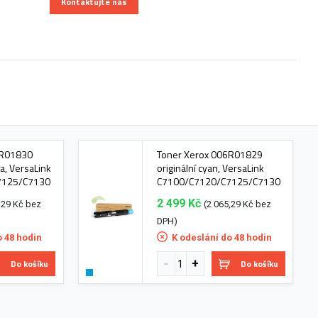
Kontaktujte nás
6R01830
Toner Xerox 006R01829
ta, VersaLink
originální cyan, VersaLink
7125/C7130
C7100/C7120/C7125/C7130
2 499 Kč
,29 Kč bez
(2 065,29 Kč bez
DPH)
o 48 hodin
K odeslání do 48 hodin
Do košíku
Do košíku