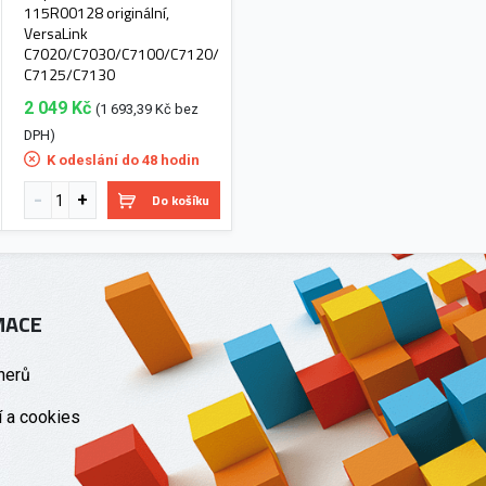
115R00128 originální,
VersaLink
C7020/C7030/C7100/C7120/
C7125/C7130
2 049 Kč
(1 693,39 Kč bez
DPH)
K odeslání do 48 hodin
Do košíku
MACE
nerů
 a cookies