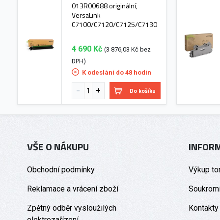
013R00688 originální,
VersaLink
C7100/C7120/C7125/C7130
4 690 Kč
(3 876,03 Kč bez
DPH)
K odeslání do 48 hodin
Do košíku
VŠE O NÁKUPU
INFOR
Obchodní podmínky
Výkup to
Reklamace a vrácení zboží
Soukromí
Zpětný odběr vysloužilých
Kontakty
elektrozařízení