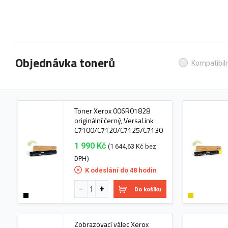
Objednávka tonerů
Kompatibiln
Toner Xerox 006R01828
originální černý, VersaLink
C7100/C7120/C7125/C7130
1 990 Kč
(1 644,63 Kč bez
DPH)
K odeslání do 48 hodin
Do košíku
Zobrazovací válec Xerox