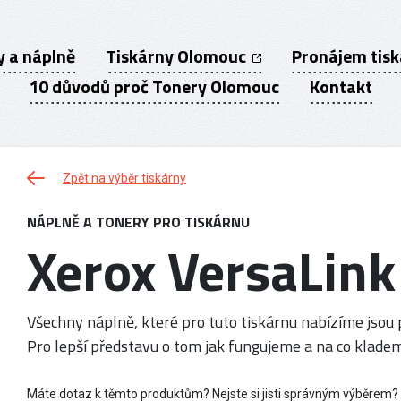
y a náplně
Tiskárny Olomouc
Pronájem tis
10 důvodů proč Tonery Olomouc
Kontakt
Zpět na výběr tiskárny
NÁPLNĚ A TONERY PRO TISKÁRNU
Xerox VersaLin
Všechny náplně, které pro tuto tiskárnu nabízíme jsou p
Pro lepší představu o tom jak fungujeme a na co kladem
Máte dotaz k těmto produktům? Nejste si jisti správným výběrem?