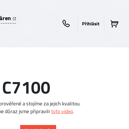
káren
Přihlásit
k C7100
rověřené a stojíme za jejich kvalitou.
e důraz jsme připravili
toto video
.