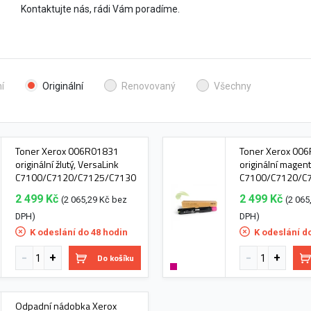
Kontaktujte nás, rádi Vám poradíme.
í
Originální
Renovovaný
Všechny
Toner Xerox 006R01831
Toner Xerox 00
originální žlutý, VersaLink
originální magen
C7100/C7120/C7125/C7130
C7100/C7120/C
2 499 Kč
2 499 Kč
(2 065,29 Kč bez
(2 065
DPH)
DPH)
K odeslání do 48 hodin
K odeslání d
Do košíku
Odpadní nádobka Xerox