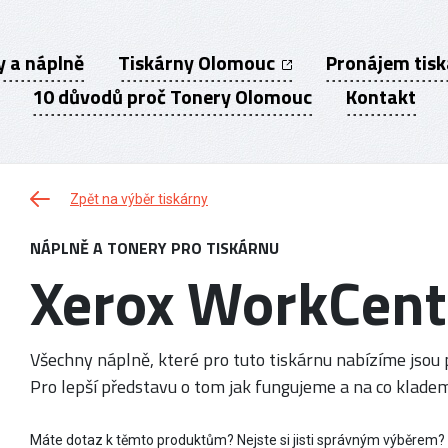
y a náplně
Tiskárny Olomouc
Pronájem tis
10 důvodů proč Tonery Olomouc
Kontakt
Zpět na výběr tiskárny
NÁPLNĚ A TONERY PRO TISKÁRNU
Xerox WorkCent
Všechny náplně, které pro tuto tiskárnu nabízíme jsou p
Pro lepší představu o tom jak fungujeme a na co kladem
Máte dotaz k těmto produktům? Nejste si jisti správným výběrem?