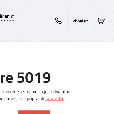
káren
Přihlásit
re 5019
rověřené a stojíme za jejich kvalitou.
e důraz jsme připravili
toto video
.