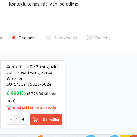
Kontaktujte nás, rádi Vám poradíme.
í
Originální
Renovovaný
Všechny
Xerox 013R00670 originální
zobrazovací válec, Xerox
WorkCentre
5019/5021/5022/5024
6 990 Kč
(5 776,86 Kč bez
DPH)
K odeslání do 48 hodin
Do košíku