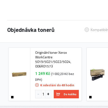
Objednávka tonerů
Kompatibiln
Originální toner Xerox
WorkCentre
5019/5021/5022/5024,
006R01573
1 249 Kč
(1 032,23 Kč bez
DPH)
K odeslání do 48 hodin
Do košíku