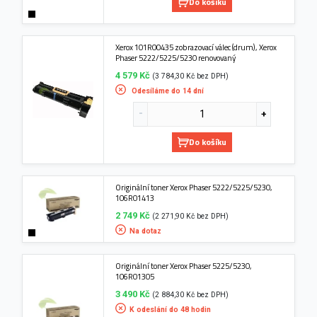
Do košíku
Xerox 101R00435 zobrazovací válec (drum), Xerox
Phaser 5222/5225/5230 renovovaný
4 579 Kč
(3 784,30 Kč bez DPH)
Odesíláme do 14 dní
Do košíku
Originální toner Xerox Phaser 5222/5225/5230,
106R01413
2 749 Kč
(2 271,90 Kč bez DPH)
Na dotaz
Originální toner Xerox Phaser 5225/5230,
106R01305
3 490 Kč
(2 884,30 Kč bez DPH)
K odeslání do 48 hodin