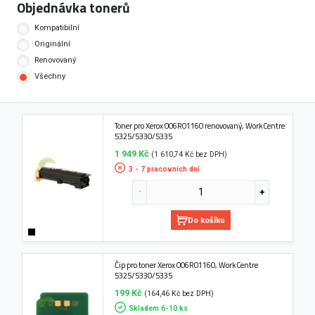
Objednávka tonerů
Kompatibilní
Originální
Renovovaný
Všechny
Toner pro Xerox 006R01160 renovovaný, WorkCentre
5325/5330/5335
1 949 Kč
(1 610,74 Kč bez DPH)
3 - 7 pracovních dní
Do košíku
Čip pro toner Xerox 006R01160, WorkCentre
5325/5330/5335
199 Kč
(164,46 Kč bez DPH)
Skladem 6-10 ks