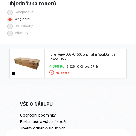
Objednávka tonerů
Kompatibilní
Originální
Renovovaný
Všechny
Toner Xerox 006R01606 originální, WorkCentre
5945/5955
4 390 Kč
(3 628,10 Kč bez DPH)
Na dotaz
VŠE O NÁKUPU
Obchodní podmínky
Reklamace a vrácení zboží
Zpětný odběr vysloužilých
elektrozařízení