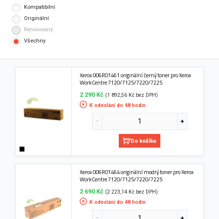
Kompatibilní
Originální
Renovovaný
Všechny
Xerox 006R01461 originální černý toner pro Xerox
WorkCentre 7120/7125/7220/7225
2 290 Kč
(1 892,56 Kč bez DPH)
K odeslání do 48 hodin
Do košíku
Xerox 006R01464 originální modrý toner pro Xerox
WorkCentre 7120/7125/7220/7225
2 690 Kč
(2 223,14 Kč bez DPH)
K odeslání do 48 hodin