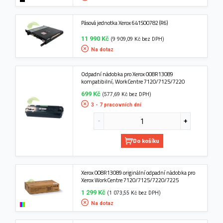
Pásová jednotka Xerox 641S00782 (R6)
11 990 Kč
(9 909,09 Kč bez DPH)
Na dotaz
Odpadní nádobka pro Xerox 008R13089
kompatibilní, WorkCentre 7120/7125/7220
699 Kč
(577,69 Kč bez DPH)
3 - 7 pracovních dní
Do košíku
Xerox 008R13089 originální odpadní nádobka pro
Xerox WorkCentre 7120/7125/7220/7225
1 299 Kč
(1 073,55 Kč bez DPH)
Na dotaz