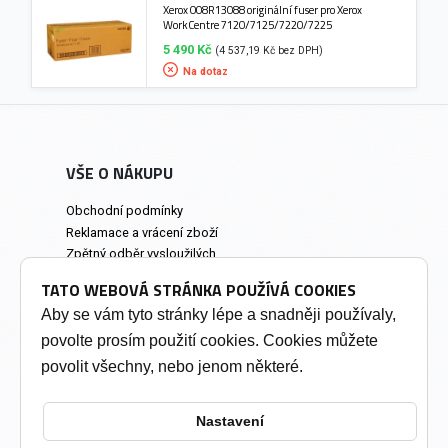
Xerox 008R13088 originální fuser pro Xerox
WorkCentre 7120/7125/7220/7225
5 490 Kč
(4 537,19 Kč bez DPH)
Na dotaz
VŠE O NÁKUPU
Obchodní podmínky
Reklamace a vrácení zboží
Zpětný odběr vysloužilých
elektrozařízení
TATO WEBOVÁ STRÁNKA POUŽÍVÁ COOKIES
Prodejna a osobní odběr
Aby se vám tyto stránky lépe a snadněji používaly,
povolte prosím použití cookies. Cookies můžete
INFORMACE
povolit všechny, nebo jenom některé.
Výkup tonerů
Soukromí a cookies
Nastavení
Kontakty