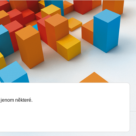
 jenom některé.
vytvořil