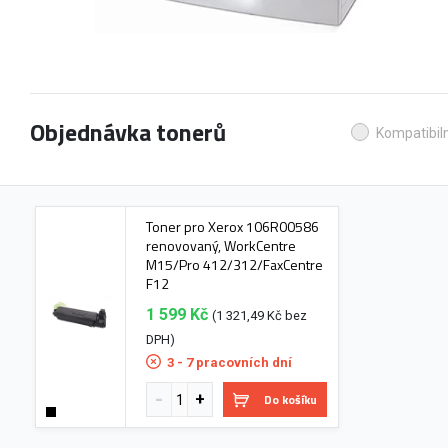
Objednávka tonerů
Kompatibiln
Toner pro Xerox 106R00586
renovovaný, WorkCentre
M15/Pro 412/312/FaxCentre
F12
1 599 Kč
(1 321,49 Kč bez
DPH)
3 - 7 pracovních dní
Do košíku