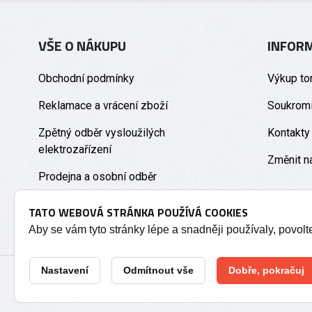
VŠE O NÁKUPU
INFOR
Obchodní podmínky
Výkup to
Reklamace a vrácení zboží
Soukromí
Zpětný odběr vysloužilých
Kontakty
elektrozařízení
Změnit n
Prodejna a osobní odběr
TATO WEBOVÁ STRÁNKA POUŽÍVÁ COOKIES
Aby se vám tyto stránky lépe a snadněji používaly, povol
Nastavení
Odmítnout vše
Dobře, pokračuj
2026 © Tonery Olomouc - Tonery do tiskáren