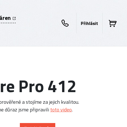
káren
Přihlásit
re Pro 412
rověřené a stojíme za jejich kvalitou.
e důraz jsme připravili
toto video
.