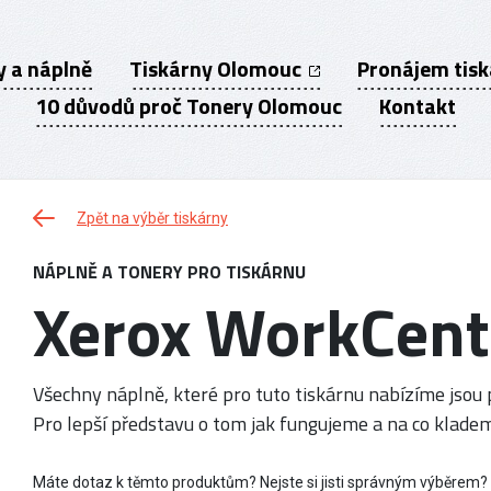
y a náplně
Tiskárny Olomouc
Pronájem tis
10 důvodů proč Tonery Olomouc
Kontakt
Zpět na výběr tiskárny
NÁPLNĚ A TONERY PRO TISKÁRNU
Xerox WorkCent
Všechny náplně, které pro tuto tiskárnu nabízíme jsou p
Pro lepší představu o tom jak fungujeme a na co kladem
Máte dotaz k těmto produktům? Nejste si jisti správným výběrem?