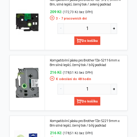
8m, silně lepící, černý tisk / zelený podklad
209 Kč
(172,73 Kč bez DPH)
3 - 7 pracovních dní
Do košíku
Kompatibilní páska pro Brother TZe-S211 6mm x
8m silně lepící, černý tisk / bílý podklad
216 Kč
(178,51 Kč bez DPH)
K odeslání do 48 hodin
Do košíku
Kompatibilní páska pro Brother TZe-S221 9mm x
8m silně lepící, černý tisk / bílý podklad
216 Kč
(178,51 Kč bez DPH)