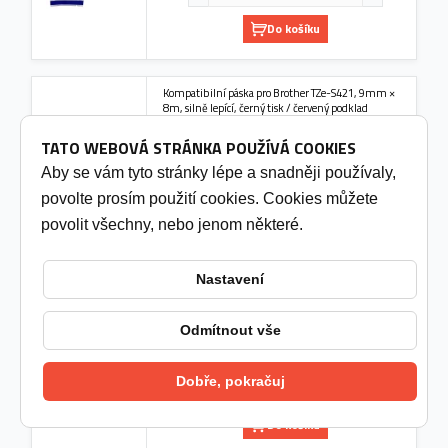
Do košíku
Kompatibilní páska pro Brother TZe-S421, 9mm ×
8m, silně lepící, černý tisk / červený podklad
249 Kč
(205,79 Kč bez DPH)
TATO WEBOVÁ STRÁNKA POUŽÍVÁ COOKIES
3 - 7 pracovních dní
Aby se vám tyto stránky lépe a snadněji používaly,
povolte prosím použití cookies. Cookies můžete
povolit všechny, nebo jenom některé.
Do košíku
Nastavení
Kompatibilní páska pro Brother TZe-S115, 6mm ×
8m, silně lepící, bílý tisk / průhledný podklad
Odmítnout vše
249 Kč
(205,79 Kč bez DPH)
3 - 7 pracovních dní
Dobře, pokračuj
Do košíku