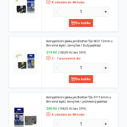
K odeslání do 48 hodin
Do košíku
Kompatibilní páska pro Brother TZe-S631 12mm x
8m silně lepící , černý tisk / žlutý podklad
219 Kč
(180,99 Kč bez DPH)
3 - 7 pracovních dní
Do košíku
Kompatibilní páska pro Brother TZe-S111 6mm x
8m silně lepící, černý tisk / průhledný podklad
240 Kč
(198,35 Kč bez DPH)
K odeslání do 48 hodin