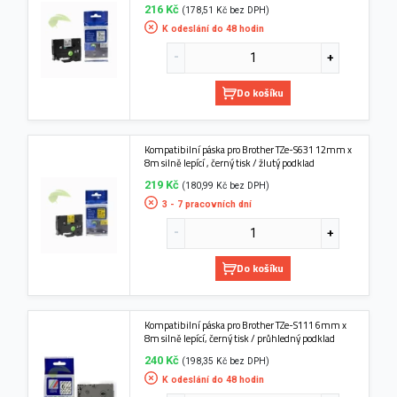
216 Kč
(178,51 Kč bez DPH)
K odeslání do 48 hodin
Do košíku
Kompatibilní páska pro Brother TZe-S631 12mm x
8m silně lepící , černý tisk / žlutý podklad
219 Kč
(180,99 Kč bez DPH)
3 - 7 pracovních dní
Do košíku
Kompatibilní páska pro Brother TZe-S111 6mm x
8m silně lepící, černý tisk / průhledný podklad
240 Kč
(198,35 Kč bez DPH)
K odeslání do 48 hodin