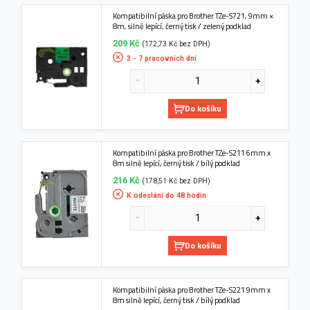
Kompatibilní páska pro Brother TZe-S721, 9mm ×
8m, silně lepící, černý tisk / zelený podklad
209 Kč
(172,73 Kč bez DPH)
3 - 7 pracovních dní
Do košíku
Kompatibilní páska pro Brother TZe-S211 6mm x
8m silně lepící, černý tisk / bílý podklad
216 Kč
(178,51 Kč bez DPH)
K odeslání do 48 hodin
Do košíku
Kompatibilní páska pro Brother TZe-S221 9mm x
8m silně lepící, černý tisk / bílý podklad