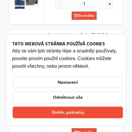
Do košíku
Kompatibilní páska pro Brother TZe-S421, 9mm ×
8m, silně lepící, černý tisk / červený podklad
TATO WEBOVÁ STRÁNKA POUŽÍVÁ COOKIES
249 Kč
(205,79 Kč bez DPH)
Aby se vám tyto stránky lépe a snadněji používaly,
3 - 7 pracovních dní
povolte prosím použití cookies. Cookies můžete
povolit všechny, nebo jenom některé.
Do košíku
Nastavení
Kompatibilní páska pro Brother TZe-S115, 6mm ×
8m, silně lepící, bílý tisk / průhledný podklad
Odmítnout vše
249 Kč
(205,79 Kč bez DPH)
3 - 7 pracovních dní
Dobře, pokračuj