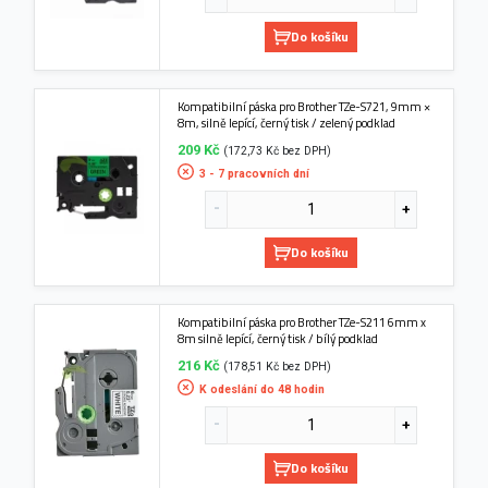
Do košíku
Kompatibilní páska pro Brother TZe-S721, 9mm ×
8m, silně lepící, černý tisk / zelený podklad
209 Kč
(172,73 Kč bez DPH)
3 - 7 pracovních dní
Do košíku
Kompatibilní páska pro Brother TZe-S211 6mm x
8m silně lepící, černý tisk / bílý podklad
216 Kč
(178,51 Kč bez DPH)
K odeslání do 48 hodin
Do košíku