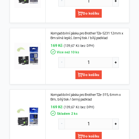
Do košíku
Kompatibilní páska pro Brother TZe-S231 12mm x
8m silně lepící, černý tisk / bílý podklad
169 Kč
(139,67 Kč bez DPH)
Více než 10 ks
Do košíku
Kompatibilní páska pro Brother TZe-315, 6mm x
8m, bílý tisk / černý podklad
169 Kč
(139,67 Kč bez DPH)
Skladem 2 ks
Do košíku