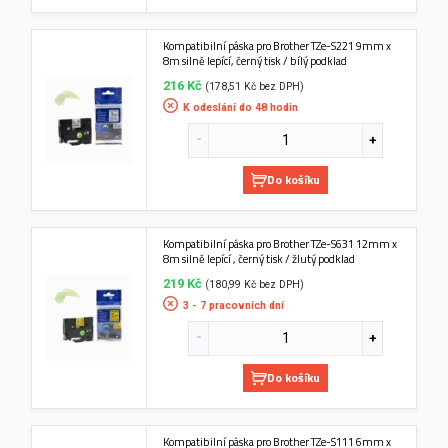
Kompatibilní páska pro Brother TZe-S221 9mm x
8m silně lepící, černý tisk / bílý podklad
216 Kč
(178,51 Kč bez DPH)
K odeslání do 48 hodin
Do košíku
Kompatibilní páska pro Brother TZe-S631 12mm x
8m silně lepící , černý tisk / žlutý podklad
219 Kč
(180,99 Kč bez DPH)
3 - 7 pracovních dní
Do košíku
Kompatibilní páska pro Brother TZe-S111 6mm x