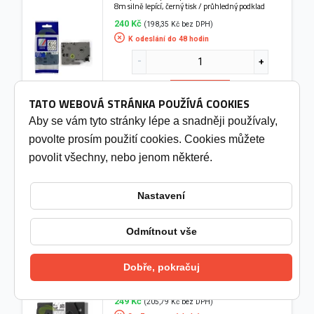
8m silně lepící, černý tisk / průhledný podklad
240 Kč
(198,35 Kč bez DPH)
K odeslání do 48 hodin
Do košíku
TATO WEBOVÁ STRÁNKA POUŽÍVÁ COOKIES
Aby se vám tyto stránky lépe a snadněji používaly,
Kompatibilní páska pro Brother TZe-S421, 9mm ×
povolte prosím použití cookies. Cookies můžete
8m, silně lepící, černý tisk / červený podklad
povolit všechny, nebo jenom některé.
249 Kč
(205,79 Kč bez DPH)
3 - 7 pracovních dní
Nastavení
Do košíku
Odmítnout vše
Dobře, pokračuj
Kompatibilní páska pro Brother TZe-S115, 6mm ×
8m, silně lepící, bílý tisk / průhledný podklad
249 Kč
(205,79 Kč bez DPH)