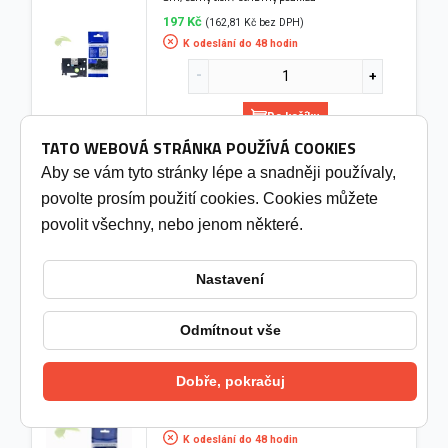
197 Kč
(162,81 Kč bez DPH)
K odeslání do 48 hodin
Do košíku
TATO WEBOVÁ STRÁNKA POUŽÍVÁ COOKIES
Aby se vám tyto stránky lépe a snadněji používaly,
Kompatibilní páska pro Brother TZe-D31, 12mm x
5m, signální, černý tisk/zelený podklad
povolte prosím použití cookies. Cookies můžete
199 Kč
(164,46 Kč bez DPH)
povolit všechny, nebo jenom některé.
K odeslání do 48 hodin
Nastavení
Do košíku
Odmítnout vše
Kompatibilní páska pro Brother TZe-FX131, 12mm x
Dobře, pokračuj
8m, flexibilní, černý tisk/průhledný podklad
199 Kč
(164,46 Kč bez DPH)
K odeslání do 48 hodin