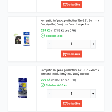
Do košíku
Kompatibilní páska pro Brother TZe-B51, 24mm x
5m, signální, černý tisk / oranžový podklad
239 Kč
(197,52 Kč bez DPH)
Skladem 2 ks
Do košíku
Kompatibilní páska pro Brother TZe-S651 24mm x
8m silně lepící , černý tisk / žlutý podklad
279 Kč
(230,58 Kč bez DPH)
Skladem 6-10 ks
Do košíku