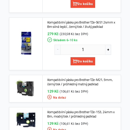
Do košíku
Kompatibilní páska pro Brother TZe-S651 24mm x
8m silně lepící , černý tisk / žlutý podklad
279 Kč
(230,58 Kč bez DPH)
Skladem 6-10 ks
Do košíku
Kompatibilní páska pro Brother TZe-M21, 9mm,
černý tisk / průhledný matný podklad
129 Kč
(106,61 Kč bez DPH)
Na dotaz
Kompatibilní páska pro Brother TZe-153, 24mm x
8m, modrý tisk / průhledný podklad
129 Kč
(106,61 Kč bez DPH)
Na dotaz