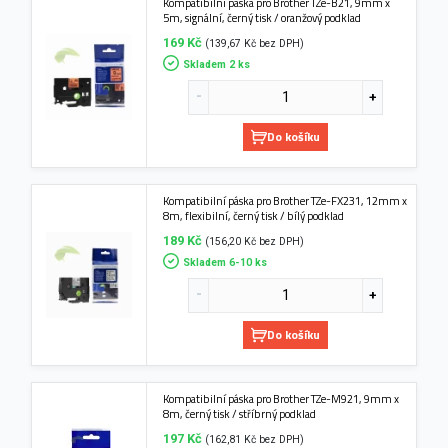
Kompatibilní páska pro Brother TZe-B21, 9mm x
5m, signální, černý tisk / oranžový podklad
169 Kč
(139,67 Kč bez DPH)
Skladem 2 ks
Do košíku
Kompatibilní páska pro Brother TZe-FX231, 12mm x
8m, flexibilní, černý tisk / bílý podklad
189 Kč
(156,20 Kč bez DPH)
Skladem 6-10 ks
Do košíku
Kompatibilní páska pro Brother TZe-M921, 9mm x
8m, černý tisk / stříbrný podklad
197 Kč
(162,81 Kč bez DPH)