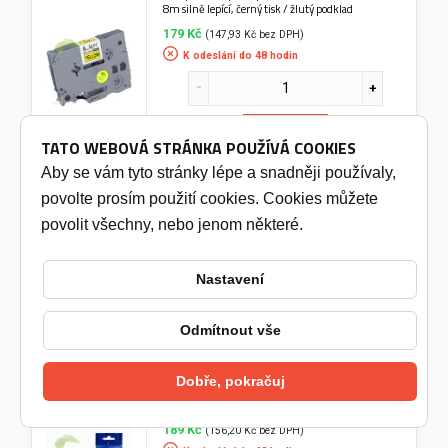
8m silně lepící, černý tisk / žlutý podklad
179 Kč
(147,93 Kč bez DPH)
K odeslání do 48 hodin
Do košíku
TATO WEBOVÁ STRÁNKA POUŽÍVÁ COOKIES
Aby se vám tyto stránky lépe a snadněji používaly,
Kompatibilní páska pro Brother TZe-334, 12mm x
povolte prosím použití cookies. Cookies můžete
8m, zlatý tisk / černý podklad
povolit všechny, nebo jenom některé.
189 Kč
(156,20 Kč bez DPH)
K odeslání do 48 hodin
Nastavení
Do košíku
Odmítnout vše
Dobře, pokračuj
Kompatibilní páska pro Brother TZe-FX221, 9mm x
8m, flexibilní, černý tisk / bílý podklad
189 Kč
(156,20 Kč bez DPH)