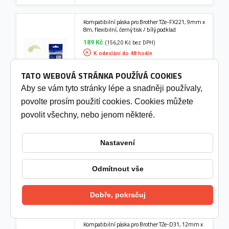
Kompatibilní páska pro Brother TZe-FX221, 9mm x
8m, flexibilní, černý tisk / bílý podklad
189 Kč
(156,20 Kč bez DPH)
K odeslání do 48 hodin
TATO WEBOVÁ STRÁNKA POUŽÍVÁ COOKIES
Aby se vám tyto stránky lépe a snadněji používaly,
Do košíku
povolte prosím použití cookies. Cookies můžete
povolit všechny, nebo jenom některé.
Kompatibilní páska pro Brother TZe-M911, 6mm x
8m, černý tisk / stříbrný podklad
Nastavení
197 Kč
(162,81 Kč bez DPH)
K odeslání do 48 hodin
Odmítnout vše
Do košíku
Dobře, pokračuj
Kompatibilní páska pro Brother TZe-D31, 12mm x