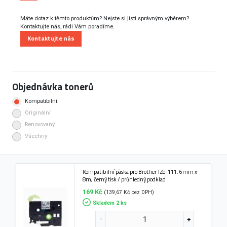
Máte dotaz k těmto produktům? Nejste si jisti správným výběrem?
Kontaktujte nás, rádi Vám poradíme.
Kontaktujte nás
Objednávka tonerů
Kompatibilní
Originální
Renovovaný
Všechny
Kompatibilní páska pro Brother TZe-111, 6mm x
8m, černý tisk / průhledný podklad
169 Kč
(139,67 Kč bez DPH)
Skladem 2 ks