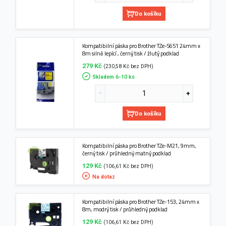
Do košíku
Kompatibilní páska pro Brother TZe-S651 24mm x
8m silně lepící , černý tisk / žlutý podklad
279 Kč
(230,58 Kč bez DPH)
Skladem 6-10 ks
Do košíku
Kompatibilní páska pro Brother TZe-M21, 9mm,
černý tisk / průhledný matný podklad
129 Kč
(106,61 Kč bez DPH)
Na dotaz
Kompatibilní páska pro Brother TZe-153, 24mm x
8m, modrý tisk / průhledný podklad
129 Kč
(106,61 Kč bez DPH)