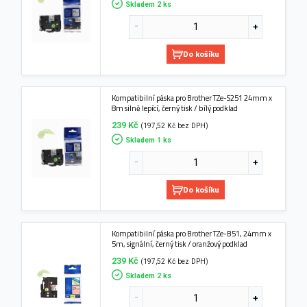
Skladem 2 ks
Do košíku
Kompatibilní páska pro Brother TZe-S251 24mm x
8m silně lepící, černý tisk / bílý podklad
239 Kč
(197,52 Kč bez DPH)
Skladem 1 ks
Do košíku
Kompatibilní páska pro Brother TZe-B51, 24mm x
5m, signální, černý tisk / oranžový podklad
239 Kč
(197,52 Kč bez DPH)
Skladem 2 ks