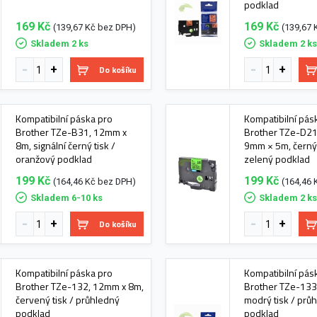
podklad
169 Kč
169 Kč
(139,67 Kč bez DPH)
(139,67 
Skladem 2 ks
Skladem 2 k
Do košíku
Kompatibilní páska pro
Kompatibilní pás
Brother TZe-B31, 12mm x
Brother TZe-D21,
8m, signální černý tisk /
9mm × 5m, černý 
oranžový podklad
zelený podklad
199 Kč
199 Kč
(164,46 Kč bez DPH)
(164,46 
Skladem 6-10 ks
Skladem 2 k
Do košíku
Kompatibilní páska pro
Kompatibilní pás
Brother TZe-132, 12mm x 8m,
Brother TZe-133
červený tisk / průhledný
modrý tisk / prů
podklad
podklad