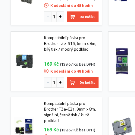
K odeslání do 48 hodin
Do košíku
Kompatibilní páska pro
Brother TZe-515, 6mm x 8m,
bílý tisk / modrý podklad
169 Kč
(139,67 Kč bez DPH)
K odeslání do 48 hodin
Do košíku
Kompatibilní páska pro
Brother TZe-C21, 9mm x 8m,
signální, černý tisk / žlutý
podklad
169 Kč
(139,67 Kč bez DPH)