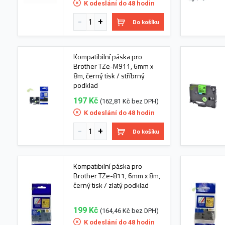
K odeslání do 48 hodin
Do košíku
Kompatibilní páska pro
Brother TZe-M911, 6mm x
8m, černý tisk / stříbrný
podklad
197 Kč
(162,81 Kč bez DPH)
K odeslání do 48 hodin
Do košíku
Kompatibilní páska pro
Brother TZe-811, 6mm x 8m,
černý tisk / zlatý podklad
199 Kč
(164,46 Kč bez DPH)
K odeslání do 48 hodin