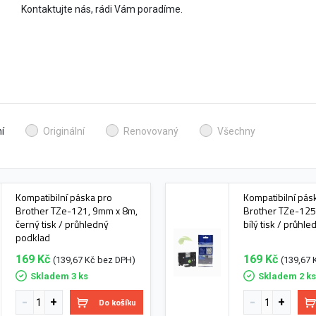
Kontaktujte nás, rádi Vám poradíme.
í
Originální
Renovovaný
Všechny
Kompatibilní páska pro
Kompatibilní pás
Brother TZe-121, 9mm x 8m,
Brother TZe-125
černý tisk / průhledný
bílý tisk / průhl
podklad
169 Kč
169 Kč
(139,67 Kč bez DPH)
(139,67 
Skladem 3 ks
Skladem 2 k
Do košíku