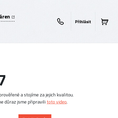
káren
Přihlásit
7
rověřené a stojíme za jejich kvalitou.
e důraz jsme připravili
toto video
.