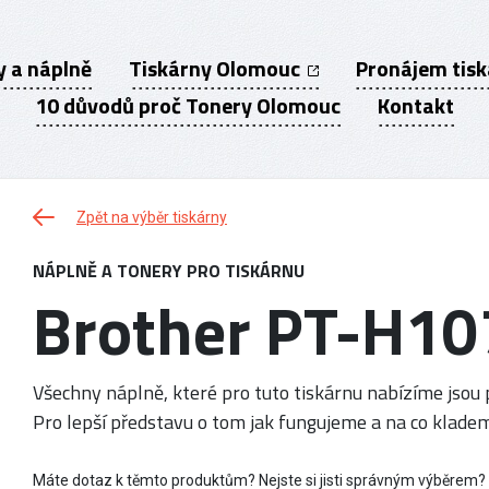
y a náplně
Tiskárny Olomouc
Pronájem tis
10 důvodů proč Tonery Olomouc
Kontakt
Zpět na výběr tiskárny
NÁPLNĚ A TONERY PRO TISKÁRNU
Brother PT-H10
Všechny náplně, které pro tuto tiskárnu nabízíme jsou p
Pro lepší představu o tom jak fungujeme a na co kladem
Máte dotaz k těmto produktům? Nejste si jisti správným výběrem?