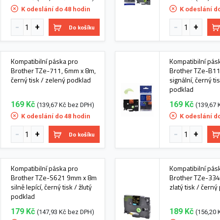
K odeslání do 48 hodin
K odeslání d
Do košíku
Kompatibilní páska pro
Kompatibilní pás
Brother TZe-711, 6mm x 8m,
Brother TZe-B11
černý tisk / zelený podklad
signální, černý t
podklad
169 Kč
169 Kč
(139,67 Kč bez DPH)
(139,67 
K odeslání do 48 hodin
K odeslání d
Do košíku
Kompatibilní páska pro
Kompatibilní pás
Brother TZe-S621 9mm x 8m
Brother TZe-334
silně lepící, černý tisk / žlutý
zlatý tisk / čern
podklad
179 Kč
189 Kč
(147,93 Kč bez DPH)
(156,20 