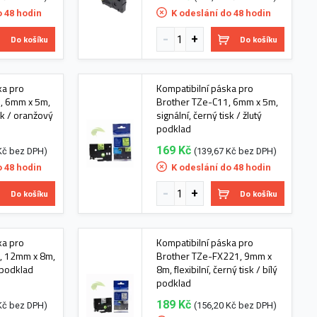
o 48 hodin
K odeslání do 48 hodin
Do košíku
Do košíku
ka pro
Kompatibilní páska pro
, 6mm x 5m,
Brother TZe-C11, 6mm x 5m,
isk / oranžový
signální, černý tisk / žlutý
podklad
169 Kč
Kč bez DPH)
(139,67 Kč bez DPH)
o 48 hodin
K odeslání do 48 hodin
Do košíku
Do košíku
ka pro
Kompatibilní páska pro
, 12mm x 8m,
Brother TZe-FX221, 9mm x
ý podklad
8m, flexibilní, černý tisk / bílý
podklad
189 Kč
Kč bez DPH)
(156,20 Kč bez DPH)