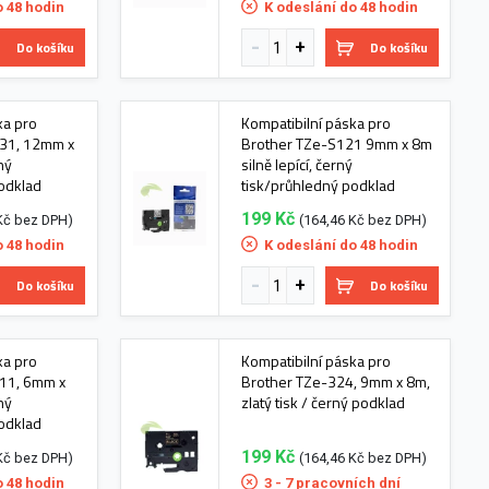
o 48 hodin
K odeslání do 48 hodin
Do košíku
Do košíku
ka pro
Kompatibilní páska pro
131, 12mm x
Brother TZe-S121 9mm x 8m
rný
silně lepící, černý
odklad
tisk/průhledný podklad
199 Kč
Kč bez DPH)
(164,46 Kč bez DPH)
o 48 hodin
K odeslání do 48 hodin
Do košíku
Do košíku
ka pro
Kompatibilní páska pro
11, 6mm x
Brother TZe-324, 9mm x 8m,
rný
zlatý tisk / černý podklad
odklad
199 Kč
Kč bez DPH)
(164,46 Kč bez DPH)
o 48 hodin
3 - 7 pracovních dní