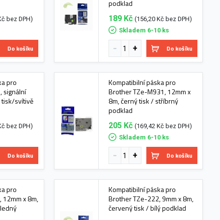
podklad
189 Kč
Kč bez DPH)
(156,20 Kč bez DPH)
s
Skladem 6-10 ks
Do košíku
Do košíku
ka pro
Kompatibilní páska pro
 signální
Brother TZe-M931, 12mm x
tisk/svítivě
8m, černý tisk / stříbrný
podklad
205 Kč
Kč bez DPH)
(169,42 Kč bez DPH)
s
Skladem 6-10 ks
Do košíku
Do košíku
ka pro
Kompatibilní páska pro
, 12mm x 8m,
Brother TZe-222, 9mm x 8m,
hledný
červený tisk / bílý podklad