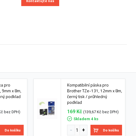
Kontaktujte nás
ka pro
Kompatibilní páska pro
, 9mm x 8m,
Brother TZe-131, 12mm x 8m,
edný podklad
černý tisk / průhledný
podklad
169 Kč
Kč bez DPH)
(139,67 Kč bez DPH)
s
Skladem 4 ks
Do košíku
Do košíku