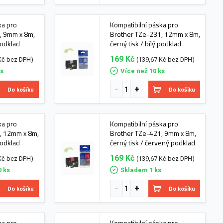
ka pro
Kompatibilní páska pro
, 9mm x 8m,
Brother TZe-231, 12mm x 8m,
 podklad
černý tisk / bílý podklad
169 Kč
Kč bez DPH)
(139,67 Kč bez DPH)
ks
Více než 10 ks
Do košíku
Do košíku
ka pro
Kompatibilní páska pro
, 12mm x 8m,
Brother TZe-421, 9mm x 8m,
 podklad
černý tisk / červený podklad
169 Kč
Kč bez DPH)
(139,67 Kč bez DPH)
0 ks
Skladem 1 ks
Do košíku
Do košíku
ka pro
Kompatibilní páska pro