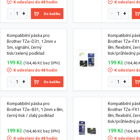
K odeslání do 48 hodin
K odeslání d
Do košíku
Kompatibilní páska pro
Kompatibilní pás
Brother TZe-D31, 12mm x
Brother TZe-FX
5m, signální, černý
8m, flexibilní, če
tisk/zelený podklad
tisk/průhledný p
199 Kč
199 Kč
(164,46 Kč bez DPH)
(164,46 
K odeslání do 48 hodin
K odeslání d
Do košíku
Kompatibilní páska pro
Kompatibilní pás
Brother TZe-831, 12mm x 8m,
Brother TZe-FX1
černý tisk / zlatý podklad
8m, flexibilní, če
tisk/průhledný p
199 Kč
199 Kč
(164,46 Kč bez DPH)
(164,46 
K odeslání do 48 hodin
K odeslání d