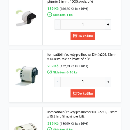
přůměr 24mm, 1000ks/role, bílé
189 Kč
(156,20 Kč bez DPH)
Skladem 1 ks
Do košíku
Kompatibilní etikety pro Brother DK-44205, 62mm
x 30,48m, role, snímatelné bílé
209 Kč
(172,73 Kč bez DPH)
Skladem 6-10 ks
Do košíku
Kompatibilní etikety pro Brother DK-22212, 62mm
x 15,24m, filmová role, bílá
219 Kč
(180,99 Kč bez DPH)
Skladem 5 ks