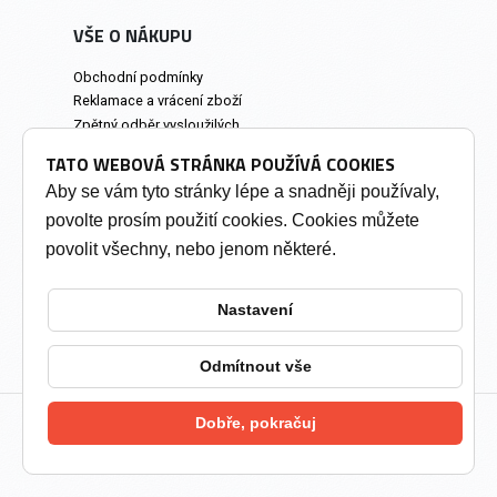
VŠE O NÁKUPU
Obchodní podmínky
Reklamace a vrácení zboží
Zpětný odběr vysloužilých
elektrozařízení
TATO WEBOVÁ STRÁNKA POUŽÍVÁ COOKIES
Prodejna a osobní odběr
Aby se vám tyto stránky lépe a snadněji používaly,
povolte prosím použití cookies. Cookies můžete
INFORMACE
povolit všechny, nebo jenom některé.
Výkup tonerů
Soukromí a cookies
Nastavení
Kontakty
Změnit nastavení cookies
Odmítnout vše
Dobře, pokračuj
2026 © Tonery Olomouc - Tonery do tiskáren
vytvořil