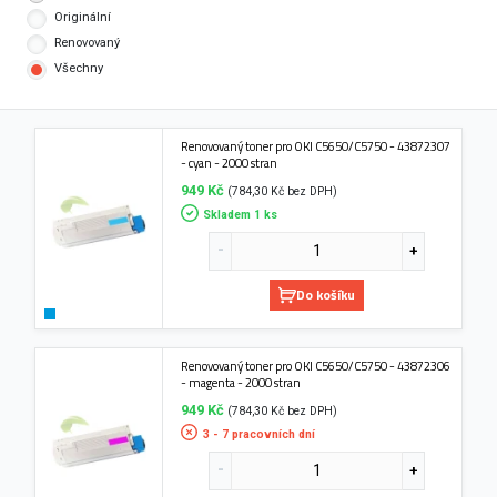
Originální
Renovovaný
Všechny
Renovovaný toner pro OKI C5650/C5750 - 43872307
- cyan - 2000 stran
949 Kč
(784,30 Kč bez DPH)
Skladem 1 ks
Do košíku
Renovovaný toner pro OKI C5650/C5750 - 43872306
- magenta - 2000 stran
949 Kč
(784,30 Kč bez DPH)
3 - 7 pracovních dní