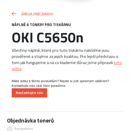
Zpět na výběr tiskárny
NÁPLNĚ A TONERY PRO TISKÁRNU
OKI C5650n
Všechny náplně, které pro tuto tiskárnu nabízíme jsou
prověřené a stojíme za jejich kvalitou. Pro lepší představu o
tom jak fungujeme a na co klademe důraz jsme připravili
toto
video
.
Máte dotaz k těmto produktům? Nejste si jisti správným výběrem?
Kontaktujte nás, rádi Vám poradíme.
Kontaktujte nás
Objednávka tonerů
Kompatibilní