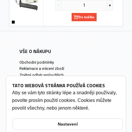
Do košíku
VŠE O NÁKUPU
Obchodní podmínky
Reklamace a vrácení zboží
Zpětný odběr vysloužilých
elektrozařízení
TATO WEBOVÁ STRÁNKA POUŽÍVÁ COOKIES
Prodejna a osobní odběr
Aby se vám tyto stránky lépe a snadněji používaly,
povolte prosím použití cookies. Cookies můžete
INFORMACE
povolit všechny, nebo jenom některé.
Výkup tonerů
Soukromí a cookies
Nastavení
Kontakty