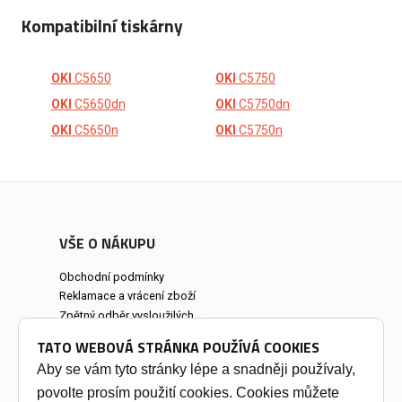
Kompatibilní tiskárny
OKI
C5650
OKI
C5750
OKI
C5650dn
OKI
C5750dn
OKI
C5650n
OKI
C5750n
VŠE O NÁKUPU
Obchodní podmínky
Reklamace a vrácení zboží
Zpětný odběr vysloužilých
elektrozařízení
TATO WEBOVÁ STRÁNKA POUŽÍVÁ COOKIES
Prodejna a osobní odběr
Aby se vám tyto stránky lépe a snadněji používaly,
povolte prosím použití cookies. Cookies můžete
INFORMACE