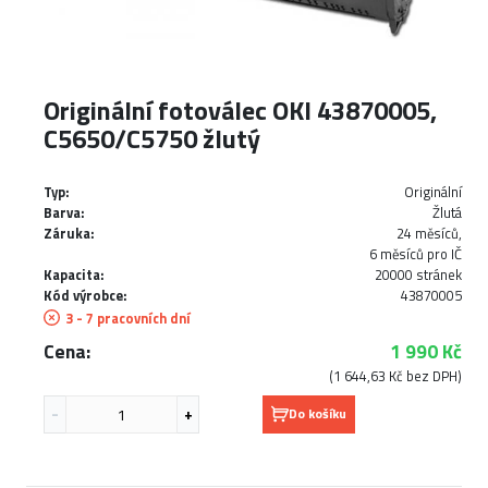
Originální fotoválec OKI 43870005,
C5650/C5750 žlutý
Typ:
Originální
Barva:
Žlutá
Záruka:
24 měsíců,
6 měsíců pro IČ
Kapacita:
20000 stránek
Kód výrobce:
43870005
3 - 7 pracovních dní
Cena:
1 990 Kč
(1 644,63 Kč bez DPH)
Do košíku