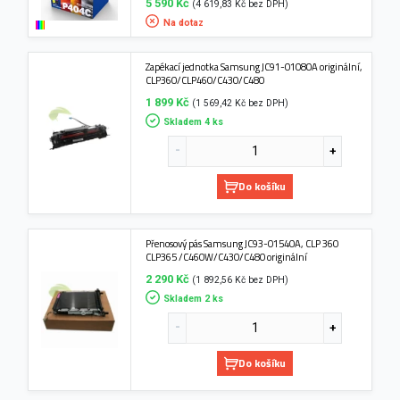
5 590 Kč
(4 619,83 Kč bez DPH)
Na dotaz
Zapékací jednotka Samsung JC91-01080A originální,
CLP360/CLP460/C430/C480
1 899 Kč
(1 569,42 Kč bez DPH)
Skladem 4 ks
Do košíku
Přenosový pás Samsung JC93-01540A, CLP 360
CLP365 /C460W/C430/C480 originální
2 290 Kč
(1 892,56 Kč bez DPH)
Skladem 2 ks
Do košíku