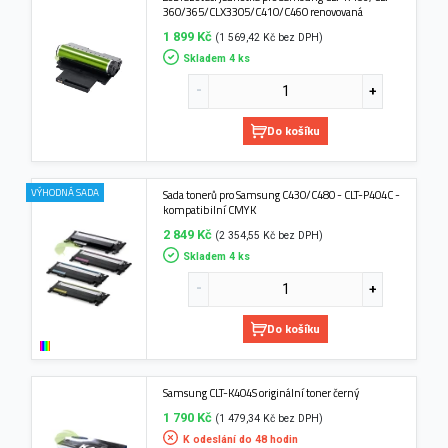
360/365/CLX3305/C410/C460 renovovaná
1 899 Kč
(1 569,42 Kč bez DPH)
Skladem 4 ks
Do košíku
VÝHODNÁ SADA
Sada tonerů pro Samsung C430/C480 - CLT-P404C -
kompatibilní CMYK
2 849 Kč
(2 354,55 Kč bez DPH)
Skladem 4 ks
Do košíku
Samsung CLT-K404S originální toner černý
1 790 Kč
(1 479,34 Kč bez DPH)
K odeslání do 48 hodin