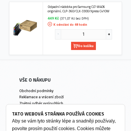
Odpadní nádobka pro Samsung CLT-W406
originální, CLP-360/CLX-3300/Xpress C410W
449 Kč
(371,07 Kč bez DPH)
K odeslání do 48 hodin
Do košíku
VŠE O NÁKUPU
Obchodní podmínky
Reklamace a vrácení zboží
Zpětný odběr vysloužilých
elektrozařízení
TATO WEBOVÁ STRÁNKA POUŽÍVÁ COOKIES
Prodejna a osobní odběr
Aby se vám tyto stránky lépe a snadněji používaly,
povolte prosím použití cookies. Cookies můžete