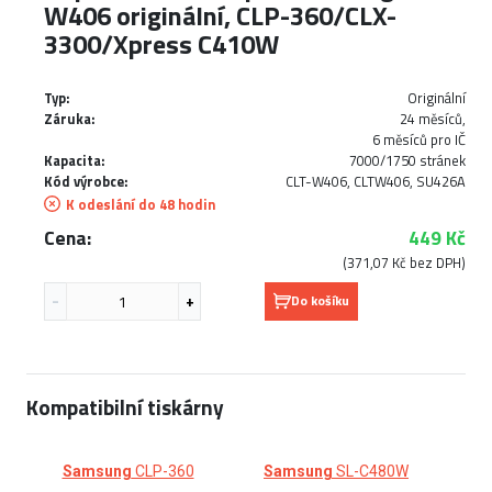
W406 originální, CLP-360/CLX-
3300/Xpress C410W
Typ:
Originální
Záruka:
24 měsíců,
6 měsíců pro IČ
Kapacita:
7000/1750 stránek
Kód výrobce:
CLT-W406, CLTW406, SU426A
K odeslání do 48 hodin
Cena:
449 Kč
(371,07 Kč bez DPH)
Do košíku
Kompatibilní tiskárny
Samsung
CLP-360
Samsung
SL-C480W