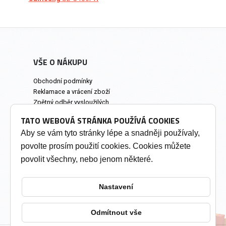
VŠE O NÁKUPU
Obchodní podmínky
Reklamace a vrácení zboží
Zpětný odběr vysloužilých
elektrozařízení
TATO WEBOVÁ STRÁNKA POUŽÍVÁ COOKIES
Prodejna a osobní odběr
Aby se vám tyto stránky lépe a snadněji používaly,
povolte prosím použití cookies. Cookies můžete
INFORMACE
povolit všechny, nebo jenom některé.
Výkup tonerů
Soukromí a cookies
Nastavení
Kontakty
Změnit nastavení cookies
Odmítnout vše