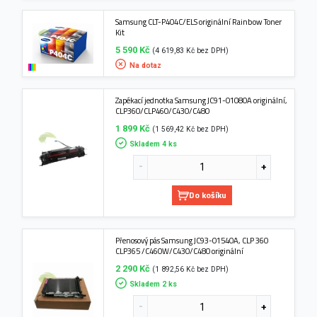
Samsung CLT-P404C/ELS originální Rainbow Toner
Kit
5 590 Kč
(4 619,83 Kč bez DPH)
Na dotaz
Zapékací jednotka Samsung JC91-01080A originální,
CLP360/CLP460/C430/C480
1 899 Kč
(1 569,42 Kč bez DPH)
Skladem 4 ks
Do košíku
Přenosový pás Samsung JC93-01540A, CLP 360
CLP365 /C460W/C430/C480 originální
2 290 Kč
(1 892,56 Kč bez DPH)
Skladem 2 ks