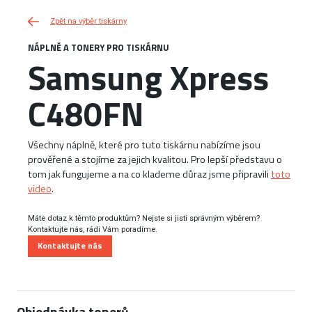
Zpět na výběr tiskárny
NÁPLNĚ A TONERY PRO TISKÁRNU
Samsung Xpress
C480FN
Všechny náplně, které pro tuto tiskárnu nabízíme jsou
prověřené a stojíme za jejich kvalitou. Pro lepší představu o
tom jak fungujeme a na co klademe důraz jsme připravili
toto
video
.
Máte dotaz k těmto produktům? Nejste si jisti správným výběrem?
Kontaktujte nás, rádi Vám poradíme.
Kontaktujte nás
Objednávka tonerů