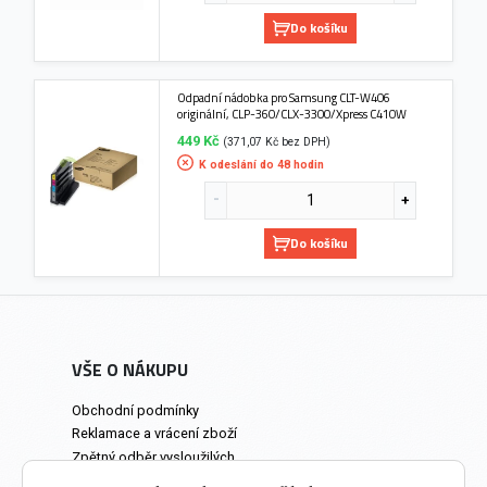
Do košíku
Odpadní nádobka pro Samsung CLT-W406
originální, CLP-360/CLX-3300/Xpress C410W
449 Kč
(371,07 Kč bez DPH)
K odeslání do 48 hodin
Do košíku
VŠE O NÁKUPU
Obchodní podmínky
Reklamace a vrácení zboží
Zpětný odběr vysloužilých
elektrozařízení