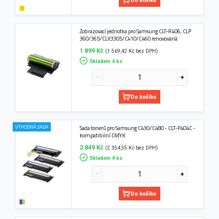
Zobrazovací jednotka pro Samsung CLT-R406, CLP
360/365/CLX3305/C410/C460 renovovaná
1 899 Kč
(1 569,42 Kč bez DPH)
Skladem 4 ks
Do košíku
VÝHODNÁ SADA
Sada tonerů pro Samsung C430/C480 - CLT-P404C -
kompatibilní CMYK
2 849 Kč
(2 354,55 Kč bez DPH)
Skladem 4 ks
Do košíku