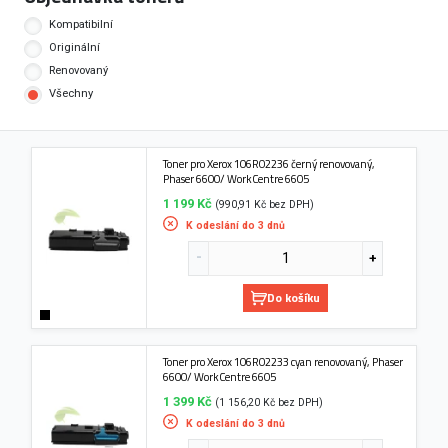
Kompatibilní
Originální
Renovovaný
Všechny
Toner pro Xerox 106R02236 černý renovovaný,
Phaser 6600/ WorkCentre 6605
1 199 Kč
(990,91 Kč bez DPH)
K odeslání do 3 dnů
Do košíku
Toner pro Xerox 106R02233 cyan renovovaný, Phaser
6600/ WorkCentre 6605
1 399 Kč
(1 156,20 Kč bez DPH)
K odeslání do 3 dnů