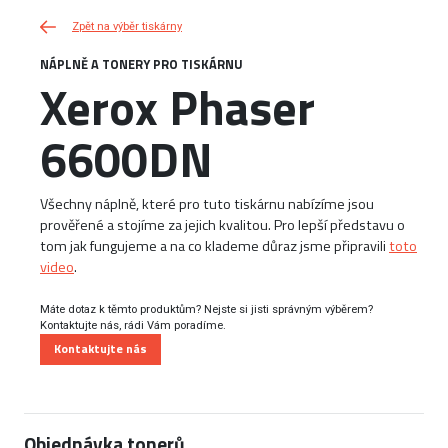
Zpět na výběr tiskárny
NÁPLNĚ A TONERY PRO TISKÁRNU
Xerox Phaser
6600DN
Všechny náplně, které pro tuto tiskárnu nabízíme jsou
prověřené a stojíme za jejich kvalitou. Pro lepší představu o
tom jak fungujeme a na co klademe důraz jsme připravili
toto
video
.
Máte dotaz k těmto produktům? Nejste si jisti správným výběrem?
Kontaktujte nás, rádi Vám poradíme.
Kontaktujte nás
Objednávka tonerů