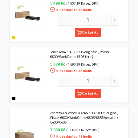
5 490 Kč
(4 537,19 Kč bez DPH)
K odeslání do 48 hodin
Do košíku
Toner Xerox 106R02236 originální, Phaser
6600/WorkCentre 6605 černý
5 679 Kč
(4 693,39 Kč bez DPH)
K odeslání do 48 hodin
Do košíku
Zobrazovací jednotka Xerox 108R01121 originál,
Phaser 6600/WorkCentre 6605/6655 VersaLink
C400/C405
7 990 Kč
(6 603,31 Kč bez DPH)
K odeslání do 48 hodin