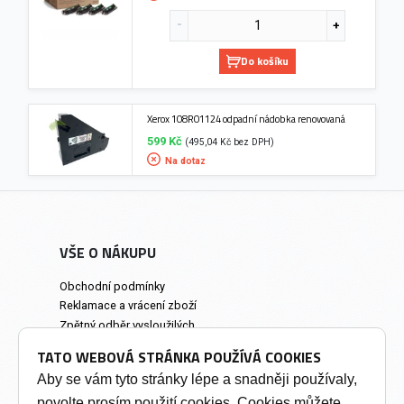
Do košíku
Xerox 108R01124 odpadní nádobka renovovaná
599 Kč
(495,04 Kč bez DPH)
Na dotaz
VŠE O NÁKUPU
Obchodní podmínky
Reklamace a vrácení zboží
Zpětný odběr vysloužilých
elektrozařízení
TATO WEBOVÁ STRÁNKA POUŽÍVÁ COOKIES
Prodejna a osobní odběr
Aby se vám tyto stránky lépe a snadněji používaly,
povolte prosím použití cookies. Cookies můžete