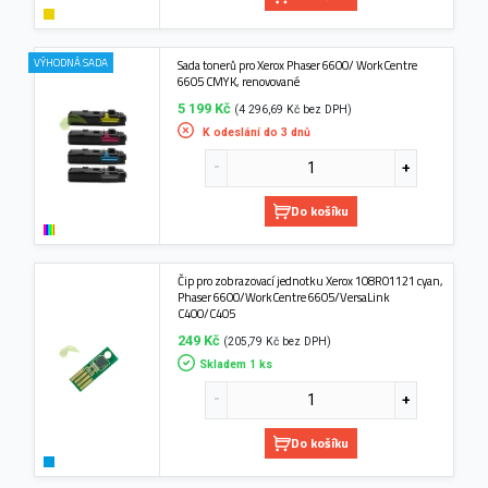
VÝHODNÁ SADA
Sada tonerů pro Xerox Phaser 6600/ WorkCentre
6605 CMYK, renovované
5 199 Kč
(4 296,69 Kč bez DPH)
K odeslání do 3 dnů
Do košíku
Čip pro zobrazovací jednotku Xerox 108R01121 cyan,
Phaser 6600/WorkCentre 6605/VersaLink
C400/C405
249 Kč
(205,79 Kč bez DPH)
Skladem 1 ks
Do košíku