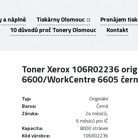
y a náplně
Tiskárny Olomouc
Pronájem tis
10 důvodů proč Tonery Olomouc
Kontakt
Toner Xerox 106R02236 origi
6600/WorkCentre 6605 čer
Typ:
Originální
Barva:
Černá
Záruka:
24 měsíců,
6 měsíců pro IČ
Kapacita:
8000 stránek
Kód výrobce:
106R02236