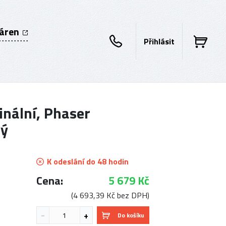
káren
Přihlásit
nální, Phaser
ný
K odeslání do 48 hodin
Cena:
5 679 Kč
(4 693,39 Kč bez DPH)
Do košíku