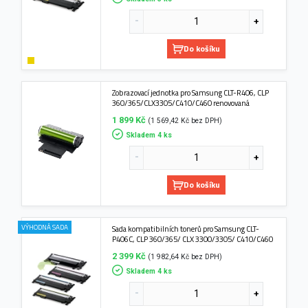
Do košíku
Zobrazovací jednotka pro Samsung CLT-R406, CLP
360/365/CLX3305/C410/C460 renovovaná
1 899 Kč
(1 569,42 Kč bez DPH)
Skladem 4 ks
Do košíku
VÝHODNÁ SADA
Sada kompatibilních tonerů pro Samsung CLT-
P406C, CLP 360/365/ CLX 3300/3305/ C410/C460
2 399 Kč
(1 982,64 Kč bez DPH)
Skladem 4 ks