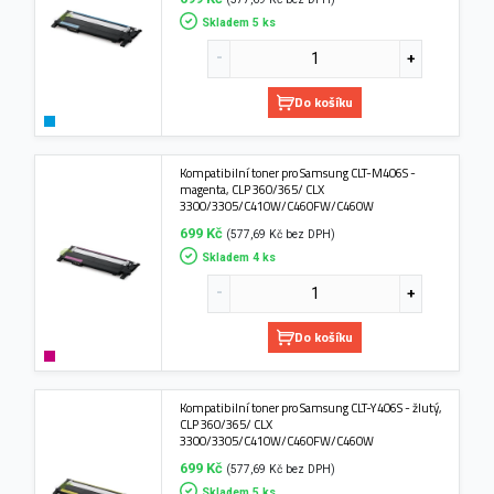
Skladem 5 ks
Do košíku
Kompatibilní toner pro Samsung CLT-M406S -
magenta, CLP 360/365/ CLX
3300/3305/C410W/C460FW/C460W
699 Kč
(577,69 Kč bez DPH)
Skladem 4 ks
Do košíku
Kompatibilní toner pro Samsung CLT-Y406S - žlutý,
CLP 360/365/ CLX
3300/3305/C410W/C460FW/C460W
699 Kč
(577,69 Kč bez DPH)
Skladem 5 ks