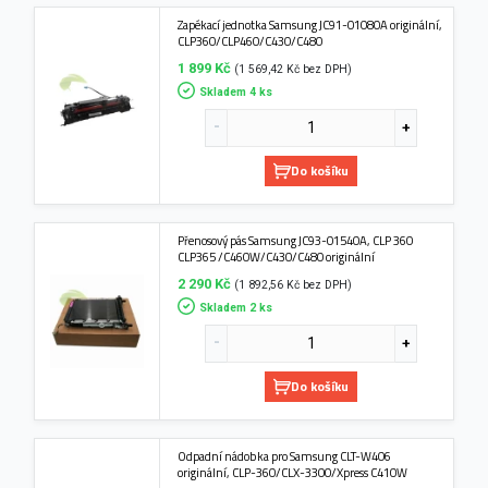
Zapékací jednotka Samsung JC91-01080A originální,
CLP360/CLP460/C430/C480
1 899 Kč
(1 569,42 Kč bez DPH)
Skladem 4 ks
Do košíku
Přenosový pás Samsung JC93-01540A, CLP 360
CLP365 /C460W/C430/C480 originální
2 290 Kč
(1 892,56 Kč bez DPH)
Skladem 2 ks
Do košíku
Odpadní nádobka pro Samsung CLT-W406
originální, CLP-360/CLX-3300/Xpress C410W