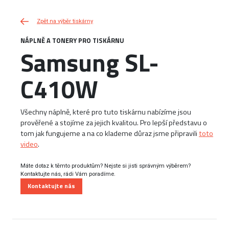
Zpět na výběr tiskárny
NÁPLNĚ A TONERY PRO TISKÁRNU
Samsung SL-
C410W
Všechny náplně, které pro tuto tiskárnu nabízíme jsou
prověřené a stojíme za jejich kvalitou. Pro lepší představu o
tom jak fungujeme a na co klademe důraz jsme připravili
toto
video
.
Máte dotaz k těmto produktům? Nejste si jisti správným výběrem?
Kontaktujte nás, rádi Vám poradíme.
Kontaktujte nás