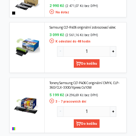
2 990 Kč
(2 471,07 Kč bez DPH)
Na dotaz
Samsung CLT-R406 originální zobrazovací válec
3 099 Kč
(2 561,16 Kč bez DPH)
K odeslání do 48 hodin
Do košíku
Tonery Samsung CLT-P406C originální CMYK, CLP-
360/CLX-3300/Xpress C410W
5 199 Kč
(4 296,69 Kč bez DPH)
3 - 7 pracovních dní
Do košíku