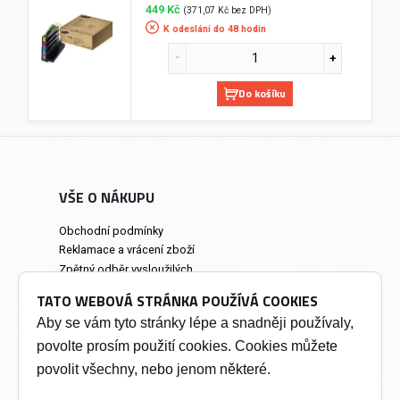
449 Kč
(371,07 Kč bez DPH)
K odeslání do 48 hodin
Do košíku
VŠE O NÁKUPU
Obchodní podmínky
Reklamace a vrácení zboží
Zpětný odběr vysloužilých
elektrozařízení
TATO WEBOVÁ STRÁNKA POUŽÍVÁ COOKIES
Prodejna a osobní odběr
Aby se vám tyto stránky lépe a snadněji používaly,
povolte prosím použití cookies. Cookies můžete
INFORMACE
povolit všechny, nebo jenom některé.
Výkup tonerů