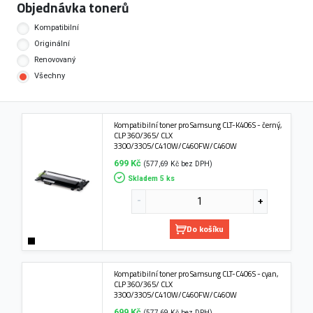
Objednávka tonerů
Kompatibilní
Originální
Renovovaný
Všechny
Kompatibilní toner pro Samsung CLT-K406S - černý,
CLP 360/365/ CLX
3300/3305/C410W/C460FW/C460W
699 Kč
(577,69 Kč bez DPH)
Skladem 5 ks
Do košíku
Kompatibilní toner pro Samsung CLT-C406S - cyan,
CLP 360/365/ CLX
3300/3305/C410W/C460FW/C460W
699 Kč
(577,69 Kč bez DPH)