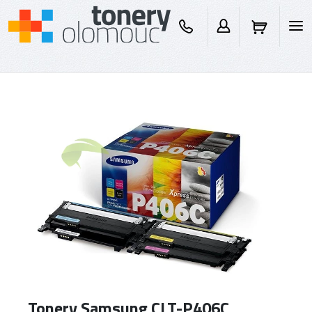
Tonery Samsung CLT-P406C