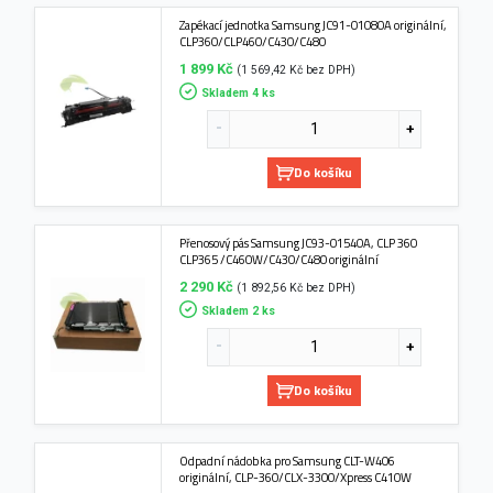
Zapékací jednotka Samsung JC91-01080A originální,
CLP360/CLP460/C430/C480
1 899 Kč
(1 569,42 Kč bez DPH)
Skladem 4 ks
Do košíku
Přenosový pás Samsung JC93-01540A, CLP 360
CLP365 /C460W/C430/C480 originální
2 290 Kč
(1 892,56 Kč bez DPH)
Skladem 2 ks
Do košíku
Odpadní nádobka pro Samsung CLT-W406
originální, CLP-360/CLX-3300/Xpress C410W