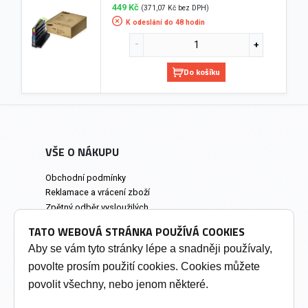
449 Kč
(371,07 Kč bez DPH)
K odeslání do 48 hodin
Do košíku
VŠE O NÁKUPU
Obchodní podmínky
Reklamace a vrácení zboží
Zpětný odběr vysloužilých
elektrozařízení
TATO WEBOVÁ STRÁNKA POUŽÍVÁ COOKIES
Prodejna a osobní odběr
Aby se vám tyto stránky lépe a snadněji používaly,
povolte prosím použití cookies. Cookies můžete
INFORMACE
povolit všechny, nebo jenom některé.
Výkup tonerů