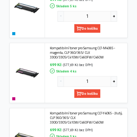
Skladem 5 ks
Do košíku
Kompatibilní toner pro Samsung CLT-M406S -
magenta, CLP 360/365/ CLX
3300/3305/C410W/C460FW/C460W
699 Kč
(577,69 Kč bez DPH)
Skladem 4 ks
Do košíku
Kompatibilní toner pro Samsung CLT-Y406S - žlutý,
CLP 360/365/ CLX
3300/3305/C410W/C460FW/C460W
699 Kč
(577,69 Kč bez DPH)
Skladem 5 ks