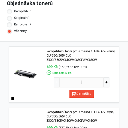
Objednávka tonerů
Kompatibilní
Originální
Renovovaný
Všechny
Kompatibilní toner pro Samsung CLT-K406S - černý,
CLP 360/365/ CLX
3300/3305/C410W/C460FW/C460W
699 Kč
(577,69 Kč bez DPH)
Skladem 5 ks
Do košíku
Kompatibilní toner pro Samsung CLT-C406S - cyan,
CLP 360/365/ CLX
3300/3305/C410W/C460FW/C460W
699 Kč
(577,69 Kč bez DPH)