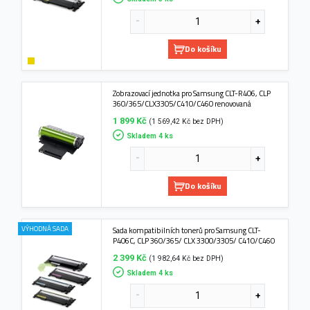
Do košíku
Zobrazovací jednotka pro Samsung CLT-R406, CLP
360/365/CLX3305/C410/C460 renovovaná
1 899 Kč
(1 569,42 Kč bez DPH)
Skladem 4 ks
Do košíku
VÝHODNÁ SADA
Sada kompatibilních tonerů pro Samsung CLT-
P406C, CLP 360/365/ CLX 3300/3305/ C410/C460
2 399 Kč
(1 982,64 Kč bez DPH)
Skladem 4 ks