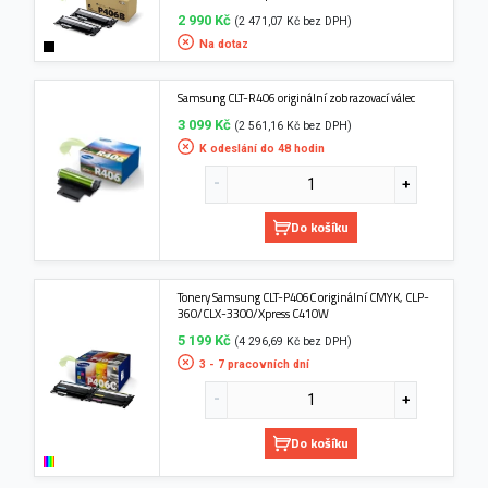
2 990 Kč
(2 471,07 Kč bez DPH)
Na dotaz
Samsung CLT-R406 originální zobrazovací válec
3 099 Kč
(2 561,16 Kč bez DPH)
K odeslání do 48 hodin
Do košíku
Tonery Samsung CLT-P406C originální CMYK, CLP-
360/CLX-3300/Xpress C410W
5 199 Kč
(4 296,69 Kč bez DPH)
3 - 7 pracovních dní
Do košíku